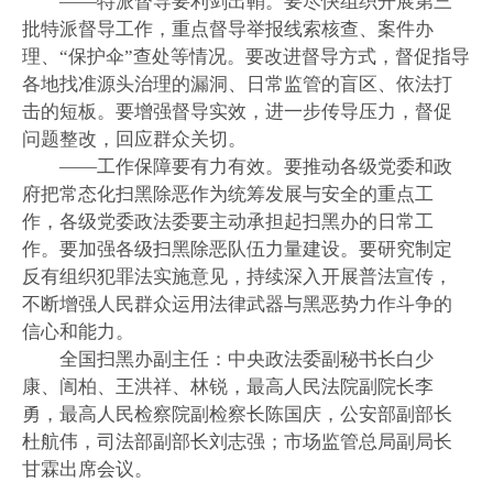
——特派督导要利剑出鞘。要尽快组织开展第三
批特派督导工作，重点督导举报线索核查、案件办
理、“保护伞”查处等情况。要改进督导方式，督促指导
各地找准源头治理的漏洞、日常监管的盲区、依法打
击的短板。要增强督导实效，进一步传导压力，督促
问题整改，回应群众关切。
——工作保障要有力有效。要推动各级党委和政
府把常态化扫黑除恶作为统筹发展与安全的重点工
作，各级党委政法委要主动承担起扫黑办的日常工
作。要加强各级扫黑除恶队伍力量建设。要研究制定
反有组织犯罪法实施意见，持续深入开展普法宣传，
不断增强人民群众运用法律武器与黑恶势力作斗争的
信心和能力。
全国扫黑办副主任：中央政法委副秘书长白少
康、訚柏、王洪祥、林锐，最高人民法院副院长李
勇，最高人民检察院副检察长陈国庆，公安部副部长
杜航伟，司法部副部长刘志强；市场监管总局副局长
甘霖出席会议。