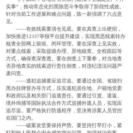
实事”，推动常态化扫黑除恶斗争取得了阶段性成效。
针对当前工作进展和难点问题，陈一新强调了六点意
见。
——有效线索要清仓见底。要在真查上出硬招，
加快推进12337举报平台提升建设，实现黑恶线索转办
核查全部网上留痕、闭环管理。要在深查上见实效，
对重点线索，采取提级办理、异地核查、全程跟踪等
方式，确保查深查透。要在倒查上下重拳，对当地查
否异地查实的线索进行责任倒查，对违纪违法问题严
肃问责。
——逃犯追捕要应追尽追。要通过全国、省级扫
黑办挂牌督办等方式，压实逃犯居住地、户籍地党委
和政府以及相关部门追逃责任。要通过引渡、遣返、
境外缉捕等国际执法合作方式追捕外逃人员，实现应
追尽追。要严格执行防逃程序，坚决将涉案人员管控
在国门之内。
——破案攻坚要保持声势。要坚持打早打小，紧
盯影响人民群众安全感的突出问题，加强对治安案