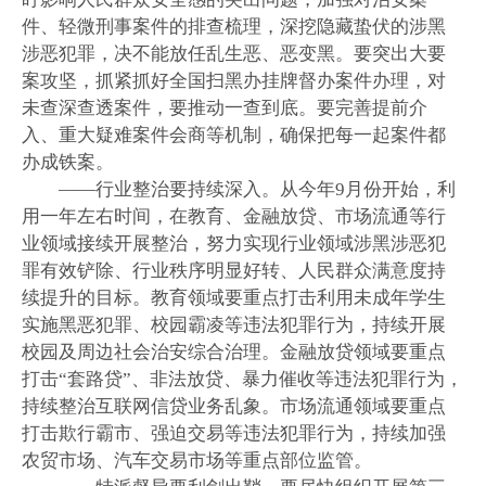
件、轻微刑事案件的排查梳理，深挖隐藏蛰伏的涉黑
涉恶犯罪，决不能放任乱生恶、恶变黑。要突出大要
案攻坚，抓紧抓好全国扫黑办挂牌督办案件办理，对
未查深查透案件，要推动一查到底。要完善提前介
入、重大疑难案件会商等机制，确保把每一起案件都
办成铁案。
——行业整治要持续深入。从今年9月份开始，利
用一年左右时间，在教育、金融放贷、市场流通等行
业领域接续开展整治，努力实现行业领域涉黑涉恶犯
罪有效铲除、行业秩序明显好转、人民群众满意度持
续提升的目标。教育领域要重点打击利用未成年学生
实施黑恶犯罪、校园霸凌等违法犯罪行为，持续开展
校园及周边社会治安综合治理。金融放贷领域要重点
打击“套路贷”、非法放贷、暴力催收等违法犯罪行为，
持续整治互联网信贷业务乱象。市场流通领域要重点
打击欺行霸市、强迫交易等违法犯罪行为，持续加强
农贸市场、汽车交易市场等重点部位监管。