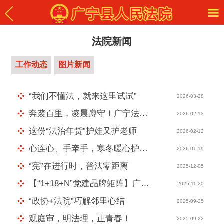
法院新闻
工作动态
图片新闻
“我们不懂法，就来这里试试”
2026-03-28
奔袭百里，凌晨蹲守！广宁法院“突袭”追回欠薪
2026-02-13
这份“法治年货”护娃又护老师
2026-02-12
心连心、手牵手，寒冬暖心护笋芽
2026-01-19
“宪”在进行时，普法零距离
2025-12-05
【“1+18+N”党建品牌矩阵】广宁法院：红色党心展现司法温度 滋润人心爱护和谐家庭
2025-11-20
“政协+法院”巧解邻里心结
2025-09-25
观庭审，明法理，正青春！
2025-09-22