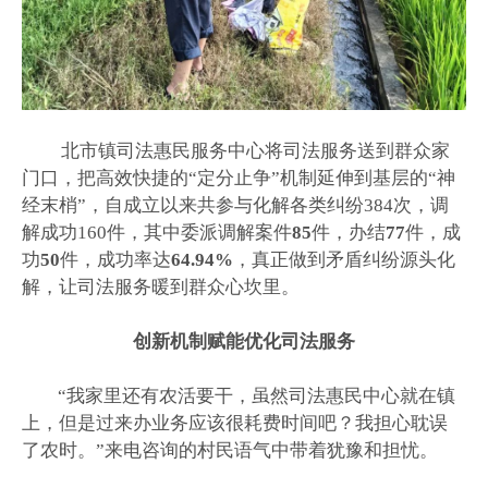
北市镇司法惠民服务中心将司法服务送到群众家
门口，把高效快捷的“定分止争”机制延伸到基层的“神
经末梢”，自成立以来共参与化解各类纠纷384次，调
解成功
160
件，其中委派调解案件
85
件，办结
77
件，成
功
50
件，成功率达
64.94%
，真正做到矛盾纠纷源头化
解，让司法服务暖到群众心坎里。
创新机制赋能优化司法服务
“我家里还有农活要干，虽然司法惠民中心就在镇
上，但是过来办业务应该很耗费时间吧？我担心耽误
了农时。”来电咨询的村民语气中带着犹豫和担忧。