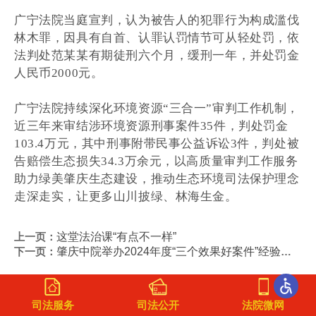
广宁法院当庭宣判，认为被告人的犯罪行为构成滥伐
林木罪，因具有自首、认罪认罚情节可从轻处罚，依
法判处范某某有期徒刑六个月，缓刑一年，并处罚金
人民币2000元
。
广宁法院持续深化环境资源“三合一”审判工作机制，
近三年来审结涉环境资源刑事案件35件，判处罚金
103.4万元，其中刑事附带民事公益诉讼3件，判处被
告赔偿生态损失34.3万余元，以高质量审判工作服务
助力绿美肇庆生态建设，推动生态环境司法保护理念
走深走实，让更多山川披绿、林海生金
。
上一页：
这堂法治课“有点不一样”
下一页：
肇庆中院举办2024年度“三个效果好案件”经验分享会
司法服务
司法公开
法院微网