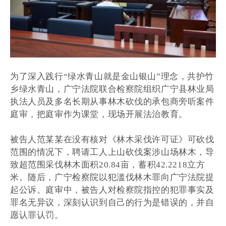
为了深入践行“绿水青山就是金山银山”理念，共护竹
乡绿水青山，广宁法院联合检察院组织广宁县林业局
执法人员及多名长期从事林木砍伐的承包商旁听案件
庭审，把庭审作为课堂，现场开展法治教育
。
被告人范某某在没有核对《林木采伐许可证》可砍伐
范围的情况下，聘请工人上山砍伐案涉山场林木，导
致超范围采伐林木面积20.84亩，蓄积42.2218立方
米。随后，广宁检察院以犯滥伐林木罪向广宁法院提
起公诉。庭审中，被告人对检察院指控的犯罪事实及
罪名无异议，深刻认识到自己的行为是错误的，并自
愿认罪认罚。