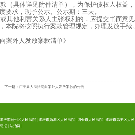
案款（具体详见附件清单），为保护债权人权益，
度要求，现予公示。公示期：三天。
人或其他利害关系人主张权利的，应提交书面意见
，本院将按照执行案款管理规定，办理发放手续
向案外人发放案款清单》
下一篇：
广宁县人民法院向案外人发放案款的公告
肇庆市端州区人民法院
|
肇庆市鼎湖区人民法院
|
四会市人民法院
|
肇庆市高要区人民
院报
|
法治网
|